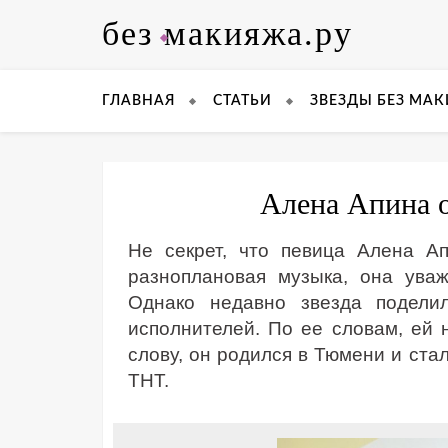
Skip
без макияжа.ру
to
content
ГЛАВНАЯ
СТАТЬИ
ЗВЕЗДЫ БЕЗ МА
Алена Апина о
Не секрет, что певица Алена А
разноплановая музыка, она уваж
Однако недавно звезда подели
исполнителей. По ее словам, ей нр
слову, он родился в Тюмени и ста
ТНТ.