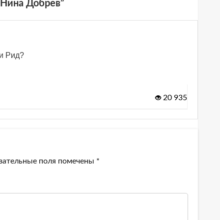
 Нина Добрев
”
ки Рид?
20 935
зательные поля помечены
*