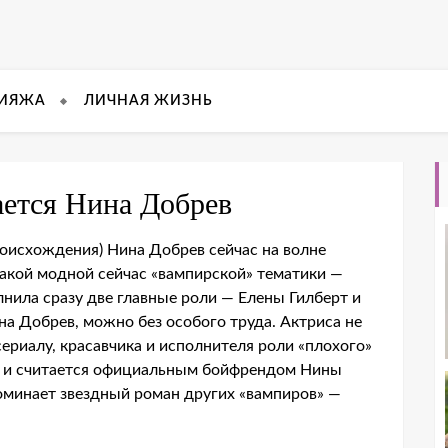
КИЯЖА
ЛИЧНАЯ ЖИЗНЬ
ается Нина Добрев
роисхождения) Нина Добрев сейчас на волне
 такой модной сейчас «вампирской» тематики —
лнила сразу две главные роли — Елены Гилберт и
ина Добрев, можно без особого труда. Актриса не
сериалу, красавчика и исполнителя роли «плохого»
н и считается официальным бойфрендом Нины
поминает звездный роман других «вампиров» —