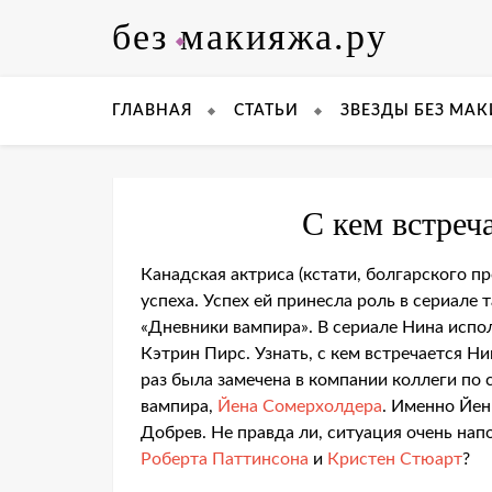
Skip
без макияжа.ру
to
content
ГЛАВНАЯ
СТАТЬИ
ЗВЕЗДЫ БЕЗ МА
С кем встреч
Канадская актриса (кстати, болгарского п
успеха. Успех ей принесла роль в сериале
«Дневники вампира». В сериале Нина испо
Кэтрин Пирс. Узнать, с кем встречается Н
раз была замечена в компании коллеги по 
вампира,
Йена Сомерхолдера
. Именно Йе
Добрев. Не правда ли, ситуация очень на
Роберта Паттинсона
и
Кристен Стюарт
?