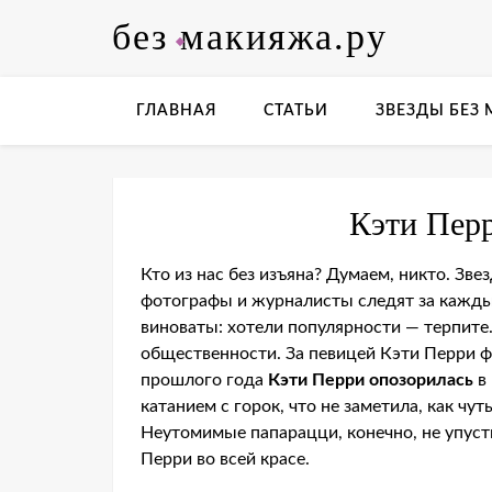
Skip
без макияжа.ру
to
content
ГЛАВНАЯ
СТАТЬИ
ЗВЕЗДЫ БЕЗ
Кэти Пер
Кто из нас без изъяна? Думаем, никто. Зве
фотографы и журналисты следят за кажды
виноваты: хотели популярности — терпите
общественности. За певицей Кэти Перри ф
прошлого года
Кэти Перри опозорилась
в 
катанием с горок, что не заметила, как чу
Неутомимые папарацци, конечно, не упуст
Перри во всей красе.