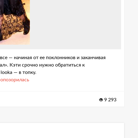
се — начиная от ее поклонников и заканчивая
л». Кэти срочно нужно обратиться к
lookа — в топку.
 опозорилась
9 293