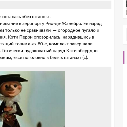
 осталась «без штанов».
внимание в аэропорту Рио-де-Жанейро. Ее наряд
ем только не сравнивали — огородное пугало и
ия. Кэти Перри опозорилась, нарядившись в
тящий топик а-ля 80-е, комплект завершали
. Готически-чудаковатый наряд Кэти абсурдно
мним, «все поголовно в белых штанах» (с).