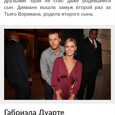
друзьями. Брак не спас даже родившийся
сын. Дикманн вышла замуж второй раз за
Тьяго Воркмана, родила второго сына.
Габриэла Дуарте