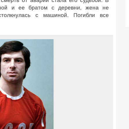
смерть от аварии стала его судьбой. В
ной и ее братом с деревни, жена не
столкнулась с машиной. Погибли все