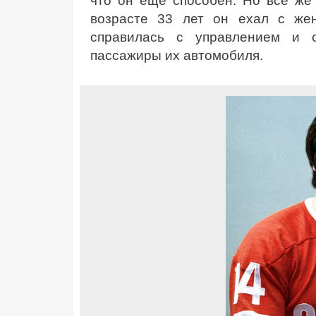
что он еще способен. Но все же 
возрасте 33 лет он ехал с же
справилась с управлением и 
пассажиры их автомобиля.