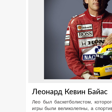
Леонард Кевин Байас
Лео был баскетболистом, которо
игры были великолепны, а спорти