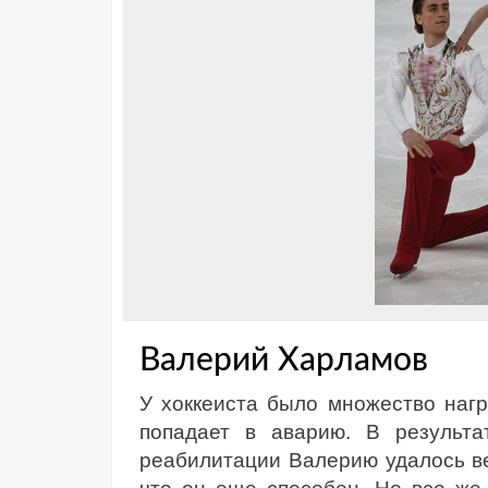
Валерий Харламов
У хоккеиста было множество награ
попадает в аварию. В результ
реабилитации Валерию удалось ве