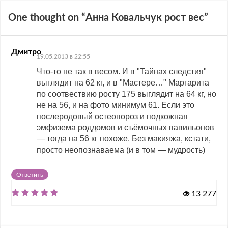
One thought on “
Анна Ковальчук рост вес
”
Дмитро
19.05.2013 в 22:55
Что-то не так в весом. И в "Тайнах следстия"
выглядит на 62 кг, и в "Мастере…" Маргарита
по соотвествию росту 175 выглядит на 64 кг, но
не на 56, и на фото минимум 61. Если это
послеродовый остеопороз и подкожная
эмфизема роддомов и съёмочных павильонов
— тогда на 56 кг похоже. Без макияжа, кстати,
просто неопознаваема (и в том — мудрость)
Ответить
13 277