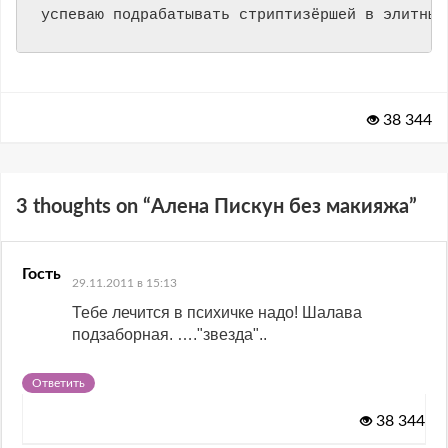
успеваю подрабатывать стриптизёршей в элитных
38 344
3 thoughts on “
Алена Пискун без макияжа
”
Гость
29.11.2011 в 15:13
Тебе лечится в психичке надо! Шалава
подзаборная. …."звезда"..
Ответить
38 344