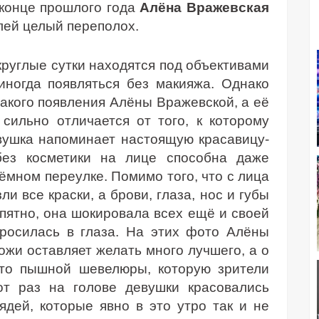
 конце прошлого года
Алёна Вражевская
лей целый переполох.
круглые сутки находятся под объективами
иногда появляться без макияжа. Однако
акого появления Алёны Вражевской, а её
сильно отличается от того, к которому
вушка напоминает настоящую красавицу-
без косметики на лице способна даже
ёмном переулке. Помимо того, что с лица
и все краски, а брови, глаза, нос и губы
пятно, она шокировала всех ещё и своей
бросилась в глаза. На этих фото Алёны
ожи оставляет желать много лучшего, а о
сто пышной шевелюры, которую зрители
от раз на голове девушки красовались
ядей, которые явно в это утро так и не