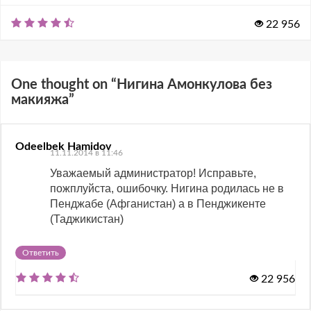
22 956
One thought on “
Нигина Амонкулова без
макияжа
”
Odeelbek Hamidov
11.11.2014 в 11:46
Уважаемый администратор! Исправьте,
пожплуйста, ошибочку. Нигина родилась не в
Пенджабе (Афганистан) а в Пенджикенте
(Таджикистан)
Ответить
22 956