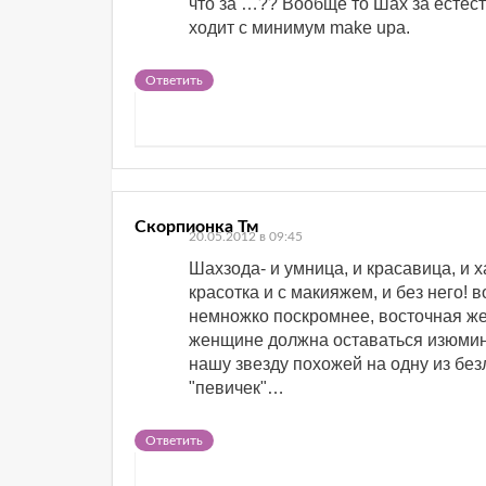
что за …?? Вообще то Шах за естес
ходит с минимум make upa.
Ответить
Скорпионка Тм
20.05.2012 в 09:45
Шахзода- и умница, и красавица, и 
красотка и с макияжем, и без него! 
немножко поскромнее, восточная же
женщине должна оставаться изюминк
нашу звезду похожей на одну из бе
"певичек"…
Ответить