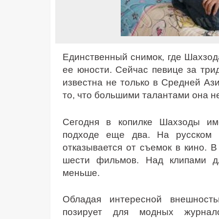
Единственный снимок, где Шахзода
ее юности. Сейчас певице за три
известна не только в Средней Ази
то, что большими талантами она н
Сегодня в копилке Шахзоды им
подходе еще два. На русском 
отказывается от съемок в кино. В
шести фильмов. Над клипами д
меньше.
Обладая интересной внешност
позирует для модных журнало