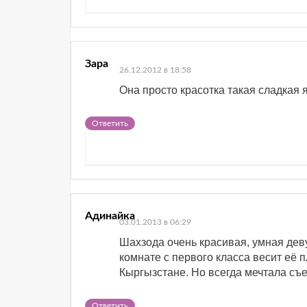
Зара
26.12.2012 в 18:58
Она просто красотка такая сладкая 
Ответить
Адинайка
03.01.2013 в 06:29
Шахзода очень красивая, умная дев
комнате с первого класса весит её п
Кыргызстане. Но всегда мечтала съез
Ответить