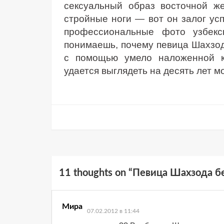
сексуальный образ восточной ж
стройные ноги — вот он залог ус
профессиональные фото узбекс
понимаешь, почему певица Шахзод
с помощью умело наложенной к
удается выглядеть на десять лет м
11 thoughts on “
Певица Шахзода б
Мира
07.02.2012 в 11:44