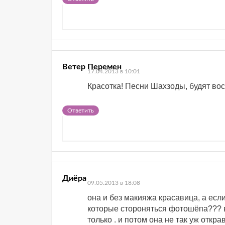
Ветер Перемен
17.04.2013 в 10:01
Красотка! Песни Шахзоды, будят в
Ответить
Диёра
09.05.2013 в 18:08
она и без макияжа красавица, а есл
которые стороняться фотошёпа??? 
только . и потом она не так уж откр