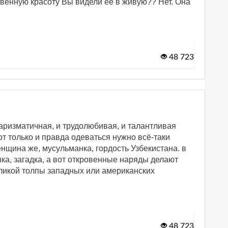
твенную красоту Вы видели ее в живую?? Нет. Она
48 723
харизматичная, и трудолюбивая, и талантливая
вот только и правда одеваться нужно всё-таки
нщина же, мусульманка, гордость Узбекистана. в
а, загадка, а вот откровенные наряды делают
зликой толпы западных или американских
48 723